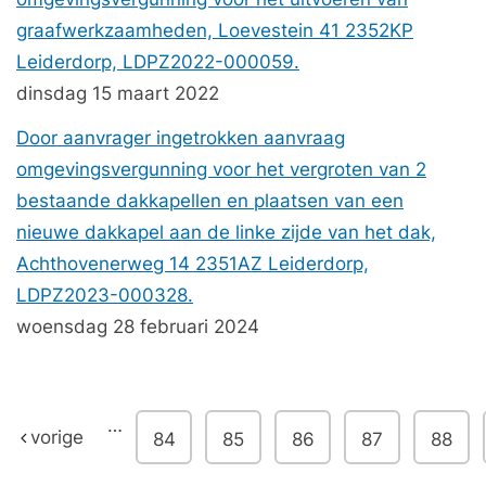
graafwerkzaamheden, Loevestein 41 2352KP
Leiderdorp, LDPZ2022-000059.
dinsdag 15 maart 2022
Door aanvrager ingetrokken aanvraag
omgevingsvergunning voor het vergroten van 2
bestaande dakkapellen en plaatsen van een
nieuwe dakkapel aan de linke zijde van het dak,
Achthovenerweg 14 2351AZ Leiderdorp,
LDPZ2023-000328.
woensdag 28 februari 2024
…
vorige
84
85
86
87
88