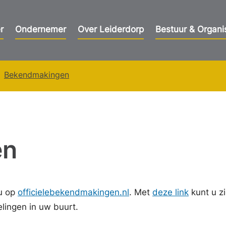
r
Ondernemer
Over Leiderdorp
Bestuur & Organi
Bekendmakingen
en
u op
officielebekendmakingen.nl
. Met
deze link
kunt u z
ingen in uw buurt.