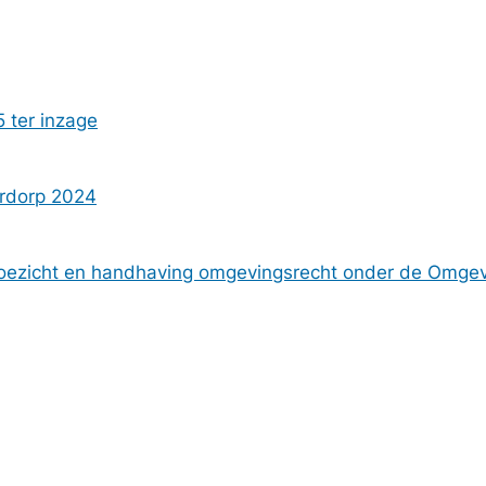
 ter inzage
erdorp 2024
, toezicht en handhaving omgevingsrecht onder de Omge