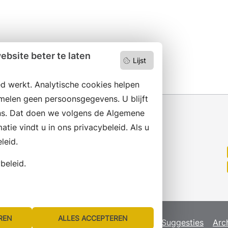
bsite beter te laten
Lijst
d werkt. Analytische cookies helpen
melen geen persoonsgegevens. U blijft
s. Dat doen we volgens de Algemene
ie vindt u in ons privacybeleid. Als u
leid.
Wilt u niets missen?
Abonneer op onze nieuwsbrief
beleid.
en volg ons ook op social media.
REN
ALLES ACCEPTEREN
map
Privacyverklaring
Servicenormen
Suggesties
Arc