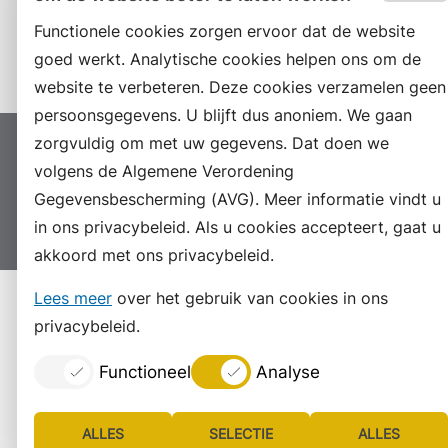
LinkedIn
Functionele cookies zorgen ervoor dat de website
Instagram
goed werkt. Analytische cookies helpen ons om de
website te verbeteren. Deze cookies verzamelen geen
persoonsgegevens. U blijft dus anoniem. We gaan
zorgvuldig om met uw gegevens. Dat doen we
Proclaimer
Colofon
Toegankelijkheid
volgens de Algemene Verordening
Sitemap
Privacyverklaring
Servicenormen
Gegevensbescherming (AVG). Meer informatie vindt u
Suggesties
Archief
Vacatures
in ons privacybeleid. Als u cookies accepteert, gaat u
akkoord met ons privacybeleid.
Lees meer
over het gebruik van cookies in ons
privacybeleid.
Functioneel
Analyse
ALLES
SELECTIE
ALLES