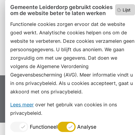
Gemeente Leiderdorp gebruikt cookies
Lijst
om de website beter te laten werken
Facebook
Functionele cookies zorgen ervoor dat de website
RSS
goed werkt. Analytische cookies helpen ons om de
website te verbeteren. Deze cookies verzamelen geen
LinkedIn
persoonsgegevens. U blijft dus anoniem. We gaan
Instagram
zorgvuldig om met uw gegevens. Dat doen we
volgens de Algemene Verordening
Gegevensbescherming (AVG). Meer informatie vindt u
in ons privacybeleid. Als u cookies accepteert, gaat u
Proclaimer
Colofon
Toegankelijkheid
akkoord met ons privacybeleid.
Sitemap
Privacyverklaring
Servicenormen
Lees meer
over het gebruik van cookies in ons
Suggesties
Archief
Vacatures
privacybeleid.
Functioneel
Analyse