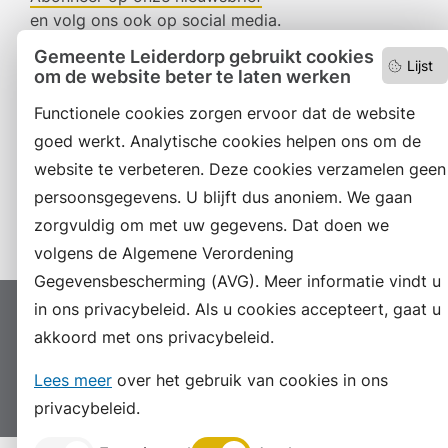
en volg ons ook op social media.
Gemeente Leiderdorp gebruikt cookies
Lijst
om de website beter te laten werken
Facebook
Functionele cookies zorgen ervoor dat de website
RSS
goed werkt. Analytische cookies helpen ons om de
website te verbeteren. Deze cookies verzamelen geen
LinkedIn
persoonsgegevens. U blijft dus anoniem. We gaan
Instagram
zorgvuldig om met uw gegevens. Dat doen we
volgens de Algemene Verordening
Gegevensbescherming (AVG). Meer informatie vindt u
in ons privacybeleid. Als u cookies accepteert, gaat u
Proclaimer
Colofon
Toegankelijkheid
akkoord met ons privacybeleid.
Sitemap
Privacyverklaring
Servicenormen
Lees meer
over het gebruik van cookies in ons
Suggesties
Archief
Vacatures
privacybeleid.