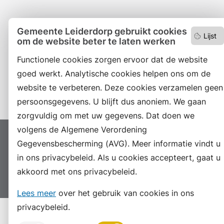
Facebook
Gemeente Leiderdorp gebruikt cookies
Lijst
om de website beter te laten werken
RSS
Functionele cookies zorgen ervoor dat de website
LinkedIn
goed werkt. Analytische cookies helpen ons om de
website te verbeteren. Deze cookies verzamelen geen
Instagram
persoonsgegevens. U blijft dus anoniem. We gaan
zorgvuldig om met uw gegevens. Dat doen we
volgens de Algemene Verordening
Proclaimer
Colofon
Toegankelijkheid
Gegevensbescherming (AVG). Meer informatie vindt u
Sitemap
in ons privacybeleid. Als u cookies accepteert, gaat u
Privacyverklaring
Servicenormen
akkoord met ons privacybeleid.
Suggesties
Archief
Vacatures
Lees meer
over het gebruik van cookies in ons
privacybeleid.