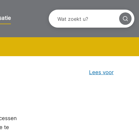
satie
Lees voor
ocessen
e te