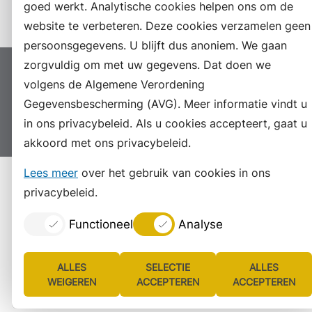
Instagram
goed werkt. Analytische cookies helpen ons om de
website te verbeteren. Deze cookies verzamelen geen
persoonsgegevens. U blijft dus anoniem. We gaan
zorgvuldig om met uw gegevens. Dat doen we
Proclaimer
Colofon
Toegankelijkheid
volgens de Algemene Verordening
Sitemap
Privacyverklaring
Servicenormen
Gegevensbescherming (AVG). Meer informatie vindt u
in ons privacybeleid. Als u cookies accepteert, gaat u
Suggesties
Archief
Vacatures
akkoord met ons privacybeleid.
Lees meer
over het gebruik van cookies in ons
privacybeleid.
Functioneel
Analyse
ALLES
SELECTIE
ALLES
WEIGEREN
ACCEPTEREN
ACCEPTEREN
Lijst
Consent