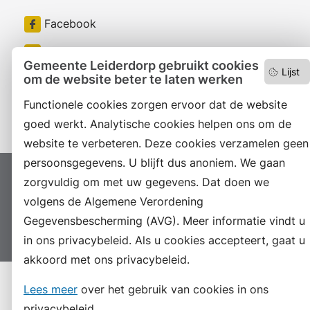
Facebook
RSS
Gemeente Leiderdorp gebruikt cookies
Lijst
om de website beter te laten werken
LinkedIn
Functionele cookies zorgen ervoor dat de website
Instagram
goed werkt. Analytische cookies helpen ons om de
website te verbeteren. Deze cookies verzamelen geen
persoonsgegevens. U blijft dus anoniem. We gaan
Proclaimer
zorgvuldig om met uw gegevens. Dat doen we
Colofon
Toegankelijkheid
volgens de Algemene Verordening
Sitemap
Privacyverklaring
Servicenormen
Gegevensbescherming (AVG). Meer informatie vindt u
Suggesties
Archief
Vacatures
in ons privacybeleid. Als u cookies accepteert, gaat u
akkoord met ons privacybeleid.
Lees meer
over het gebruik van cookies in ons
privacybeleid.