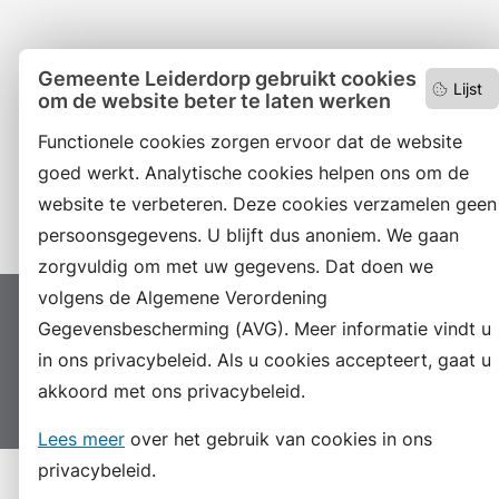
Facebook
Gemeente Leiderdorp gebruikt cookies
Lijst
om de website beter te laten werken
RSS
Functionele cookies zorgen ervoor dat de website
LinkedIn
goed werkt. Analytische cookies helpen ons om de
Instagram
website te verbeteren. Deze cookies verzamelen geen
persoonsgegevens. U blijft dus anoniem. We gaan
zorgvuldig om met uw gegevens. Dat doen we
volgens de Algemene Verordening
Proclaimer
Colofon
Toegankelijkheid
Gegevensbescherming (AVG). Meer informatie vindt u
Sitemap
Privacyverklaring
Servicenormen
in ons privacybeleid. Als u cookies accepteert, gaat u
akkoord met ons privacybeleid.
Suggesties
Archief
Vacatures
Lees meer
over het gebruik van cookies in ons
privacybeleid.