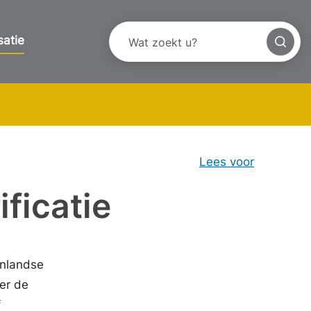
satie
Lees voor
ficatie
enlandse
er de
f