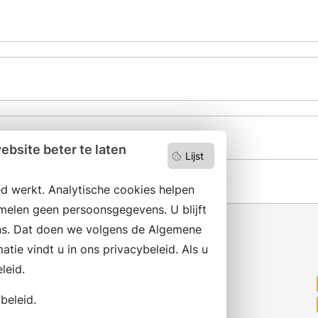
bsite beter te laten
Lijst
d werkt. Analytische cookies helpen
melen geen persoonsgegevens. U blijft
s. Dat doen we volgens de Algemene
ie vindt u in ons privacybeleid. Als u
leid.
Wilt u niets missen?
Abonneer op onze nieuwsbrief
beleid.
en volg ons ook op social media.