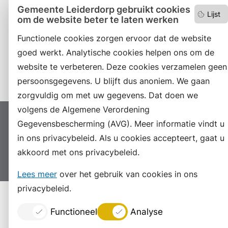
Facebook
Gemeente Leiderdorp gebruikt cookies
Lijst
om de website beter te laten werken
RSS
Functionele cookies zorgen ervoor dat de website
LinkedIn
goed werkt. Analytische cookies helpen ons om de
website te verbeteren. Deze cookies verzamelen geen
Instagram
persoonsgegevens. U blijft dus anoniem. We gaan
zorgvuldig om met uw gegevens. Dat doen we
volgens de Algemene Verordening
Proclaimer
Colofon
Toegankelijkheid
Gegevensbescherming (AVG). Meer informatie vindt u
in ons privacybeleid. Als u cookies accepteert, gaat u
Sitemap
Privacyverklaring
Servicenormen
akkoord met ons privacybeleid.
Suggesties
Archief
Vacatures
Lees meer
over het gebruik van cookies in ons
privacybeleid.
Functioneel
Analyse