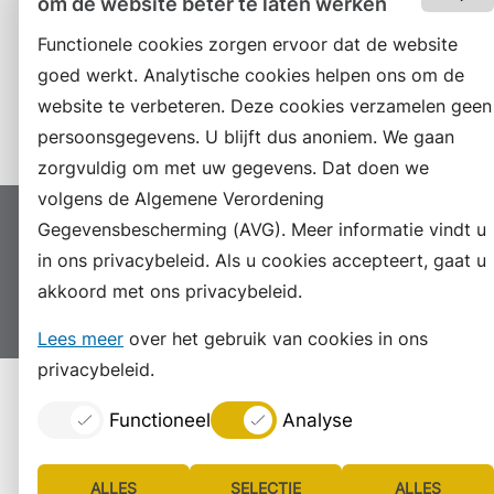
om de website beter te laten werken
RSS
Functionele cookies zorgen ervoor dat de website
LinkedIn
goed werkt. Analytische cookies helpen ons om de
website te verbeteren. Deze cookies verzamelen geen
Instagram
persoonsgegevens. U blijft dus anoniem. We gaan
zorgvuldig om met uw gegevens. Dat doen we
volgens de Algemene Verordening
Gegevensbescherming (AVG). Meer informatie vindt u
Proclaimer
Colofon
Toegankelijkheid
in ons privacybeleid. Als u cookies accepteert, gaat u
Sitemap
Privacyverklaring
Servicenormen
akkoord met ons privacybeleid.
Suggesties
Archief
Vacatures
Lees meer
over het gebruik van cookies in ons
privacybeleid.
Functioneel
Analyse
ALLES
SELECTIE
ALLES