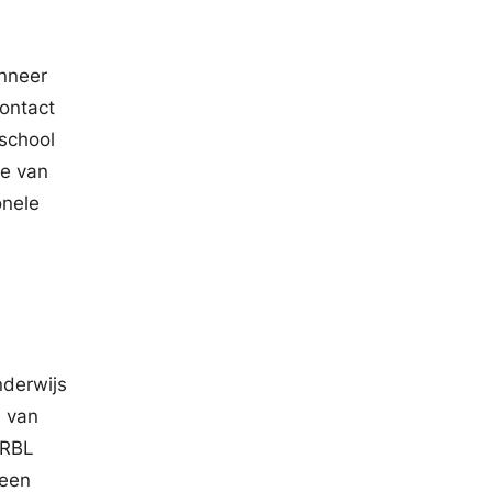
anneer
contact
school
ie van
onele
nderwijs
n van
 RBL
 een