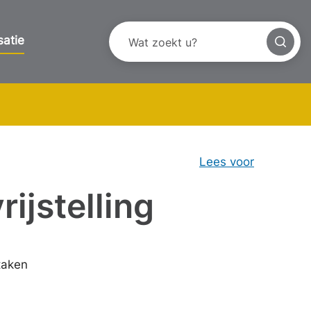
satie
Lees voor
rijstelling
taken