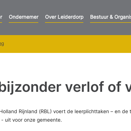
r
Ondernemer
Over Leiderdorp
Bestuur & Organi
ing
bijzonder verlof of v
olland Rijnland (RBL) voert de leerplichttaken – en de 
 - uit voor onze gemeente.