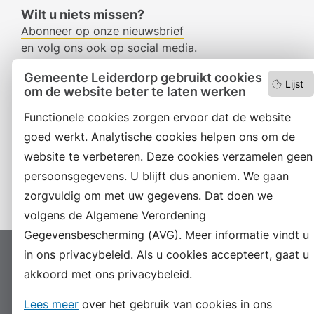
Wilt u niets missen?
Abonneer op onze nieuwsbrief
en volg ons ook op social media.
Gemeente Leiderdorp gebruikt cookies
Lijst
om de website beter te laten werken
Facebook
Functionele cookies zorgen ervoor dat de website
RSS
goed werkt. Analytische cookies helpen ons om de
website te verbeteren. Deze cookies verzamelen geen
LinkedIn
persoonsgegevens. U blijft dus anoniem. We gaan
Instagram
zorgvuldig om met uw gegevens. Dat doen we
volgens de Algemene Verordening
Gegevensbescherming (AVG). Meer informatie vindt u
in ons privacybeleid. Als u cookies accepteert, gaat u
Proclaimer
Colofon
Toegankelijkheid
akkoord met ons privacybeleid.
Sitemap
Privacyverklaring
Servicenormen
Lees meer
over het gebruik van cookies in ons
Suggesties
Archief
Vacatures