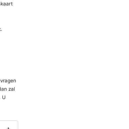
skaart
.
nvragen
dan zal
. U