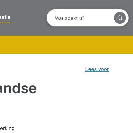
satie
Lees voor
andse
perking