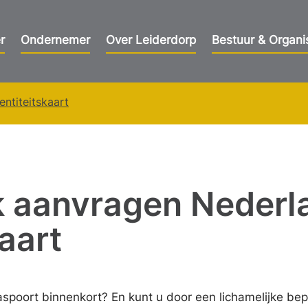
r
Ondernemer
Over Leiderdorp
Bestuur & Organi
ntiteitskaart
 aanvragen Nederl
kaart
paspoort binnenkort? En kunt u door een lichamelijke be