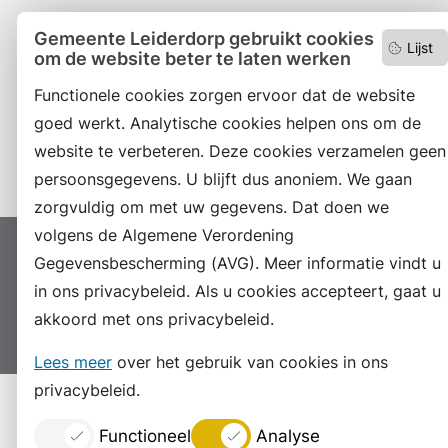
Facebook
Gemeente Leiderdorp gebruikt cookies
Lijst
om de website beter te laten werken
RSS
Functionele cookies zorgen ervoor dat de website
LinkedIn
goed werkt. Analytische cookies helpen ons om de
website te verbeteren. Deze cookies verzamelen geen
Instagram
persoonsgegevens. U blijft dus anoniem. We gaan
zorgvuldig om met uw gegevens. Dat doen we
volgens de Algemene Verordening
Proclaimer
Colofon
Toegankelijkheid
Gegevensbescherming (AVG). Meer informatie vindt u
in ons privacybeleid. Als u cookies accepteert, gaat u
Sitemap
Privacyverklaring
Servicenormen
akkoord met ons privacybeleid.
Suggesties
Archief
Vacatures
Lees meer
over het gebruik van cookies in ons
privacybeleid.
Functioneel
Analyse