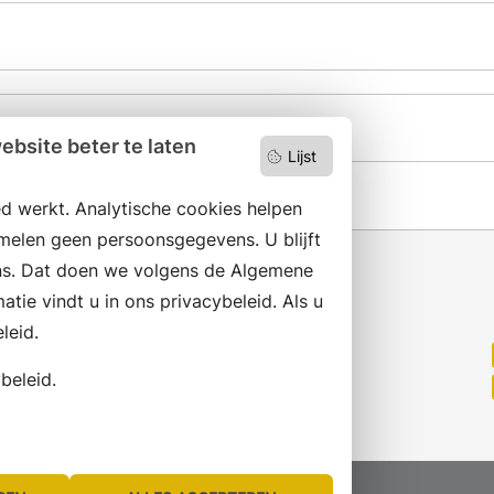
bsite beter te laten
Lijst
d werkt. Analytische cookies helpen
melen geen persoonsgegevens. U blijft
s. Dat doen we volgens de Algemene
ie vindt u in ons privacybeleid. Als u
leid.
Wilt u niets missen?
Abonneer op onze nieuwsbrief
beleid.
en volg ons ook op social media.