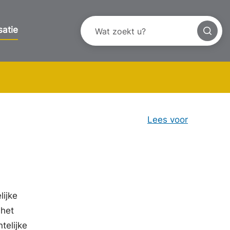
satie
Lees voor
lijke
 het
telijke