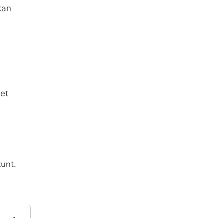
kan
iet
unt.