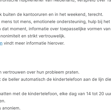
elefonische hulpverlener van Nederland, verspreid over 1
k buiten de kantooruren en in het weekend, terecht.
an mens tot mens, emotionele ondersteuning, hulp bij he
an dat moment, informatie over toepasselijke vormen van
nonimiteit en strikt vertrouwelijk.
jn
vindt meer informatie hierover.
n vertrouwen over hun probleem praten.
t de beller automatisch de kindertelefoon aan de lijn di
atten met de kindertelefoon, elke dag van 14 tot 20 uur
en.
s anoniem.