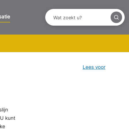
satie
Lees voor
lijn
 U kunt
eke