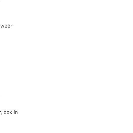
9
t weer
e
, ook in