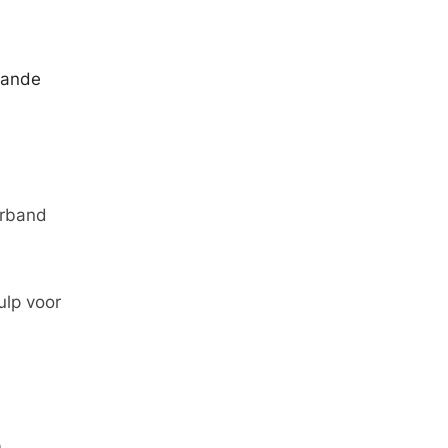
aande
erband
ulp voor