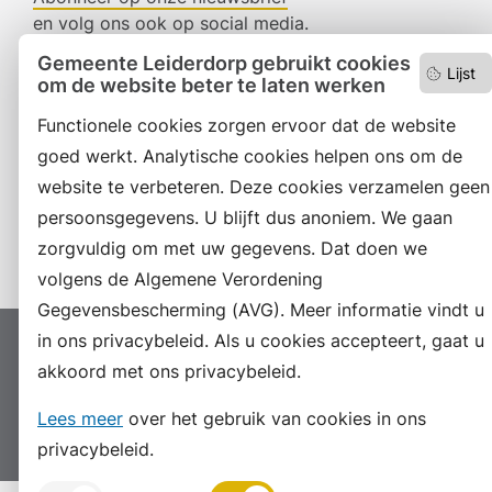
en volg ons ook op social media.
Gemeente Leiderdorp gebruikt cookies
Lijst
om de website beter te laten werken
Facebook
Functionele cookies zorgen ervoor dat de website
RSS
goed werkt. Analytische cookies helpen ons om de
website te verbeteren. Deze cookies verzamelen geen
LinkedIn
persoonsgegevens. U blijft dus anoniem. We gaan
Instagram
zorgvuldig om met uw gegevens. Dat doen we
volgens de Algemene Verordening
Gegevensbescherming (AVG). Meer informatie vindt u
in ons privacybeleid. Als u cookies accepteert, gaat u
Proclaimer
Colofon
Toegankelijkheid
akkoord met ons privacybeleid.
Sitemap
Privacyverklaring
Servicenormen
Lees meer
over het gebruik van cookies in ons
Suggesties
Archief
Vacatures
privacybeleid.