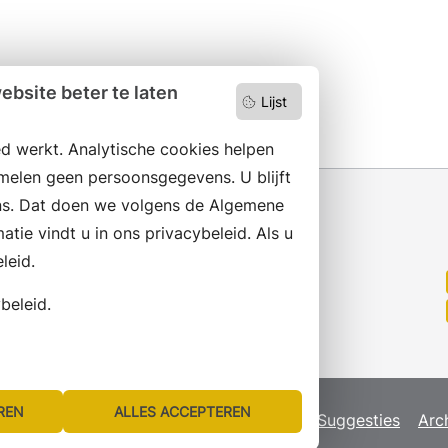
bsite beter te laten
Lijst
d werkt. Analytische cookies helpen
melen geen persoonsgegevens. U blijft
s. Dat doen we volgens de Algemene
ie vindt u in ons privacybeleid. Als u
leid.
Wilt u niets missen?
Abonneer op onze nieuwsbrief
beleid.
en volg ons ook op social media.
REN
ALLES ACCEPTEREN
map
Privacyverklaring
Servicenormen
Suggesties
Arc