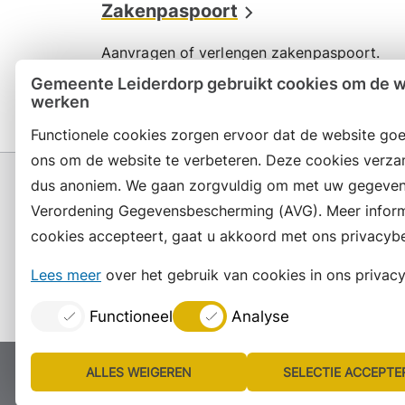
Zakenpaspoort
Aanvragen of verlengen zakenpaspoort.
Gemeente Leiderdorp gebruikt cookies om de we
werken
Functionele cookies zorgen ervoor dat de website goe
ons om de website te verbeteren. Deze cookies verza
dus anoniem. We gaan zorgvuldig om met uw gegeven
Verordening Gegevensbescherming (AVG). Meer informat
cookies accepteert, gaat u akkoord met ons privacybe
Contact en openingstijden
Lees meer
over het gebruik van cookies in ons privacy
Functioneel
Analyse
ALLES WEIGEREN
SELECTIE ACCEPTE
Proclaimer
Colofon
Toegankelijkheid
Site
Lijst
Consent