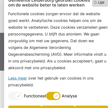
Gemeente Leiderdorp gebruikt cookies
Lijst
om de website beter te laten werken
LinkedIn
Functionele cookies zorgen ervoor dat de website
Instagram
goed werkt. Analytische cookies helpen ons om de
website te verbeteren. Deze cookies verzamelen geen
persoonsgegevens. U blijft dus anoniem. We gaan
zorgvuldig om met uw gegevens. Dat doen we
Proclaimer
Colofon
Toegankelijkheid
volgens de Algemene Verordening
Sitemap
Privacyverklaring
Servicenormen
Gegevensbescherming (AVG). Meer informatie vindt u
Suggesties
Archief
Vacatures
in ons privacybeleid. Als u cookies accepteert, gaat u
akkoord met ons privacybeleid.
Lees meer
over het gebruik van cookies in ons
privacybeleid.
Functioneel
Analyse