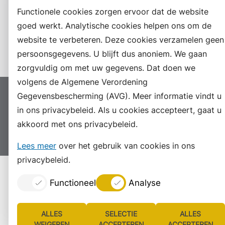
RSS
Functionele cookies zorgen ervoor dat de website
LinkedIn
goed werkt. Analytische cookies helpen ons om de
website te verbeteren. Deze cookies verzamelen geen
Instagram
persoonsgegevens. U blijft dus anoniem. We gaan
zorgvuldig om met uw gegevens. Dat doen we
volgens de Algemene Verordening
Gegevensbescherming (AVG). Meer informatie vindt u
Proclaimer
Colofon
Toegankelijkheid
in ons privacybeleid. Als u cookies accepteert, gaat u
Sitemap
Privacyverklaring
Servicenormen
akkoord met ons privacybeleid.
Suggesties
Archief
Vacatures
Lees meer
over het gebruik van cookies in ons
privacybeleid.
Functioneel
Analyse
ALLES
SELECTIE
ALLES
WEIGEREN
ACCEPTEREN
ACCEPTEREN