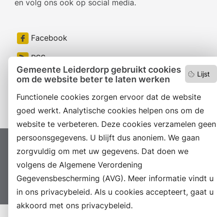
en volg ons ook op social media.
Facebook
RSS
Gemeente Leiderdorp gebruikt cookies
Lijst
LinkedIn
om de website beter te laten werken
Functionele cookies zorgen ervoor dat de website
Instagram
goed werkt. Analytische cookies helpen ons om de
website te verbeteren. Deze cookies verzamelen geen
persoonsgegevens. U blijft dus anoniem. We gaan
Proclaimer
Colofon
Toegankelijkheid
zorgvuldig om met uw gegevens. Dat doen we
volgens de Algemene Verordening
Sitemap
Privacyverklaring
Servicenormen
Gegevensbescherming (AVG). Meer informatie vindt u
Suggesties
Archief
Vacatures
in ons privacybeleid. Als u cookies accepteert, gaat u
akkoord met ons privacybeleid.