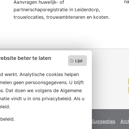
na
Aanvragen huwelijk- of
partnerschapsregistratie in Leiderdorp,
trouwlocaties, trouwambtenaren en kosten.
bsite beter te laten
Lijst
d werkt. Analytische cookies helpen
Wilt u niets missen?
melen geen persoonsgegevens. U blijft
Abonneer op onze nieuwsbrief
en volg ons ook op social media.
s. Dat doen we volgens de Algemene
ie vindt u in ons privacybeleid. Als u
leid.
beleid.
map
Privacyverklaring
Servicenormen
Suggesties
Arc