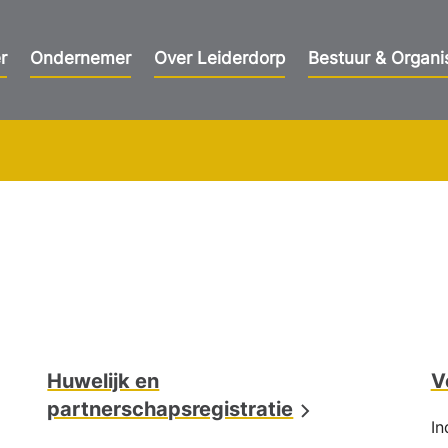
r
Ondernemer
Over Leiderdorp
Bestuur & Organi
Huwelijk en
V
partnerschapsregistratie
In